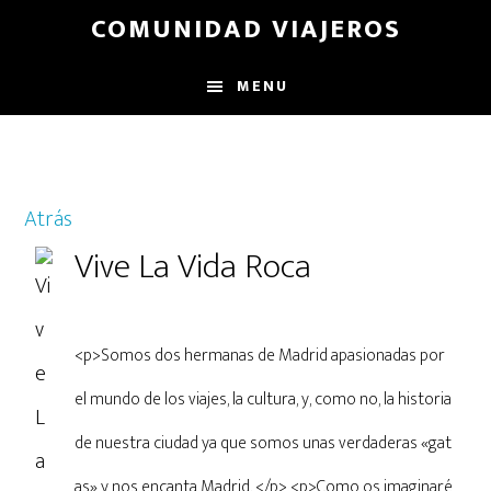
Skip
COMUNIDAD VIAJEROS
to
main
MENU
content
Atrás
Vive La Vida Roca
<p>Somos dos hermanas de Madrid apasionadas por
el mundo de los viajes, la cultura, y, como no, la historia
de nuestra ciudad ya que somos unas verdaderas «gat
as» y nos encanta Madrid. </p> <p>Como os imaginaré